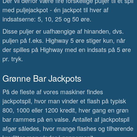
Der vil derfor være fire forskellige puljer til et spil
med puljejackpot - én jackpot til hver af
indsatserne: 5, 10, 25 og 50 øre.
Disse puljer er uafhængige af hinanden, dvs.
puljen på f.eks. Highway 5 øre stiger kun, når
der spilles på Highway med en indsats på 5 øre
pr. tryk.
Grønne Bar Jackpots
På de fleste af vores maskiner findes
jackpotspil, hvor man vinder et flash på typisk
800, 1000 eller 1200 kredit, hver gang en grøn
bar rammes på en valse. Antallet af jackpotspil
afgør således, hvor mange flashes og tilhørende